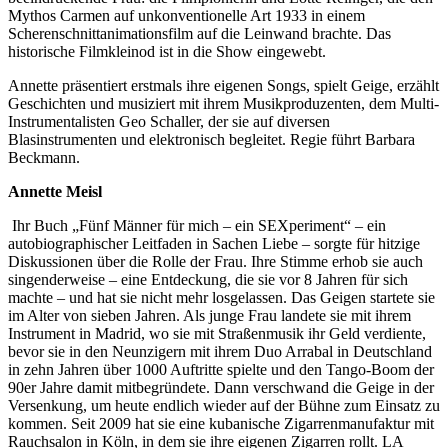
Mythos Carmen auf unkonventionelle Art 1933 in einem
Scherenschnittanimationsfilm auf die Leinwand brachte. Das
historische Filmkleinod ist in die Show eingewebt.
Annette präsentiert erstmals ihre eigenen Songs, spielt Geige, erzählt
Geschichten und musiziert mit ihrem Musikproduzenten, dem Multi-
Instrumentalisten Geo Schaller, der sie auf diversen
Blasinstrumenten und elektronisch begleitet. Regie führt Barbara
Beckmann.
Annette Meisl
Ihr Buch „Fünf Männer für mich – ein SEXperiment“ – ein
autobiographischer Leitfaden in Sachen Liebe – sorgte für hitzige
Diskussionen über die Rolle der Frau. Ihre Stimme erhob sie auch
singenderweise – eine Entdeckung, die sie vor 8 Jahren für sich
machte – und hat sie nicht mehr losgelassen. Das Geigen startete sie
im Alter von sieben Jahren. Als junge Frau landete sie mit ihrem
Instrument in Madrid, wo sie mit Straßenmusik ihr Geld verdiente,
bevor sie in den Neunzigern mit ihrem Duo Arrabal in Deutschland
in zehn Jahren über 1000 Auftritte spielte und den Tango-Boom der
90er Jahre damit mitbegründete. Dann verschwand die Geige in der
Versenkung, um heute endlich wieder auf der Bühne zum Einsatz zu
kommen. Seit 2009 hat sie eine kubanische Zigarrenmanufaktur mit
Rauchsalon in Köln, in dem sie ihre eigenen Zigarren rollt. LA