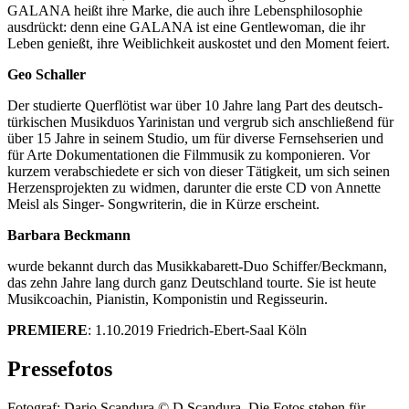
GALANA heißt ihre Marke, die auch ihre Lebensphilosophie
ausdrückt: denn eine GALANA ist eine Gentlewoman, die ihr
Leben genießt, ihre Weiblichkeit auskostet und den Moment feiert.
Geo Schaller
Der studierte Querflötist war über 10 Jahre lang Part des deutsch-
türkischen Musikduos Yarinistan und vergrub sich anschließend für
über 15 Jahre in seinem Studio, um für diverse Fernsehserien und
für Arte Dokumentationen die Filmmusik zu komponieren. Vor
kurzem verabschiedete er sich von dieser Tätigkeit, um sich seinen
Herzensprojekten zu widmen, darunter die erste CD von Annette
Meisl als Singer- Songwriterin, die in Kürze erscheint.
Barbara Beckmann
wurde bekannt durch das Musikkabarett-Duo Schiffer/Beckmann,
das zehn Jahre lang durch ganz Deutschland tourte. Sie ist heute
Musikcoachin, Pianistin, Komponistin und Regisseurin.
PREMIERE
: 1.10.2019 Friedrich-Ebert-Saal Köln
Pressefotos
Fotograf: Dario Scandura © D.Scandura. Die Fotos stehen für