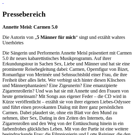
Pressebereich
Annette Meisl: Carmen 5.0
Die Autorin von „
5 Männer für mich
“ singt und erzählt wahres
Unerhörtes
Die Sängerin und Performerin Annette Meisl präsentiert mit Carmen
5.0 ihr neues kabarettistisches Musikprogramm. Auf ihrer
Erkundungstour in Sachen Sex, Liebe und Männer und hat sie eine
prominente Reisebegleitung dabei: Carmen, Opernfigur von Bizet,
Romanfigur von Merimée und Sehnsuchtsbild einer Frau, die ihre
Freiheit über alles liebt. Wer verbirgt sich hinter diesen Klischees
und Männerphantasien? Eine Zigeunerin? Eine emanzipierte
Zigarrenrollerin? Und was hat sie mit Annette und den Frauen von
heute gemeinsam? Mit Songs aus eigener Feder – die CD wird in
Kürze veröffentlicht – erzählt sie von ihrer eigenen Liebes-Odyssee
und führt einen provokanten Dialog mit ihrer ganz persönlichen
Carmen. Dabei plaudert sie, ohne ein Blatt vor den Mund zu
nehmen, über Sex, Dating in den Zeiten des Internets, das
Zigarrenrollen und den Weg von der Enttäuschung hinein in ein
farbenfrohes glückliches Leben. Mit von der Partie ist eine weitere
beeindruckende Frau: die Filmpionierin und Lotte Reiniger, die den